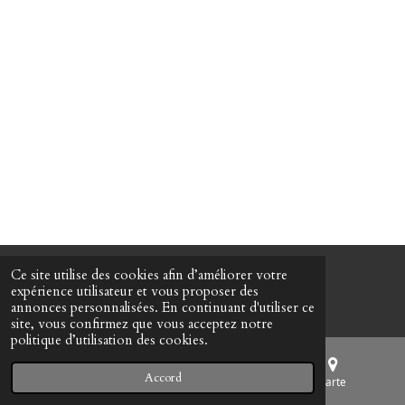
Ce site utilise des cookies afin d’améliorer votre
© 2023 - 2026 SPOOL
expérience utilisateur et vous proposer des
Propulsé par
Webador
annonces personnalisées. En continuant d'utiliser ce
site, vous confirmez que vous acceptez notre
politique d’utilisation des cookies.
Accord
E-mail
Téléphone
Carte